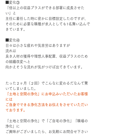
■変化③
「倍以上の収益プラスができる部署に成長させた
い」と
主任に着任した時に密かに目標設定したのですが、
そのために必要な職種が求人としても1名舞い込んで
きています。
■変化④
日々は小さな疲れや気苦労はありますが
流れは
良き人材の獲得や理想人事配置、収益プラスのため
の組織改変へと
向かえそうな流れが気がつけば出てきています。
たった２ヶ月（２回）でこんなに変わるだなんて驚
いてしまいました。
「土地と空間の浄化」にお申込みいただいたお客様
には
ご自身でできる浄化方法をお伝えをさせていただい
ております。
「土地と空間の浄化」で「ご自宅の浄化」「職場の
浄化」に
ご興味がございましたら、お気軽にお問合せ下さい