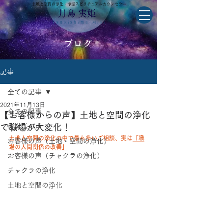
土地と空間の浄化・浄霊スピリチュアルカウンセラー
月島 実姫
Tsukishima Miki
ブログ
記事
全ての記事
2021年11月13日
全ての記事
【お客様からの声】土地と空間の浄化
で職場が大変化！
お客様の声
土地と空間の浄化の中で最も多いご相談、実は
「職
お客様の声（土地・空間の浄化）
場の人間関係の改善」
お客様の声（チャクラの浄化）
チャクラの浄化
土地と空間の浄化