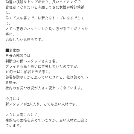
勘違い横暴なトップが去り、良いタイミングで
管理者になりたいと志願してきた女性が幹部候補
に。
早くて来年春までには新たなトップになるでしょ
う。
とても意志のハッキリした良い方が来てくださった
事に、
応援したい気持ちです。
■変化②
自分の部署では
判断力の低いスタッフさん１名。
プライドも高く扱いに苦労していたのですが、
10月半ばに部署を去る事に。
部署移動の方がと思っていたけれど、社は諦めてい
る様子。
社内の空気や状況が大きく変わってきています。
今月には
新スタッフが2人入り、とても良い人材です。
さらに来春にむけて、
複数名の面接を進めていますが、良い人材に出会え
ています。