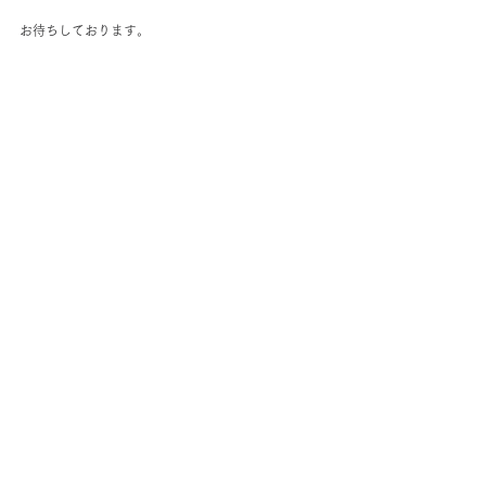
お待ちしております。
＞
月島実姫にちょっと相談してみる
＞
チャクラの浄化について
＞
チャクラの浄化料金について
＞
チャクラの浄化を相談する
＃土地と空間の浄化　
#チャクラの浄化
#遠隔ヒー
リング
　＃チャクラ　＃占い　＃地球
＃運気　＃ヒーリング　＃浄化　＃浄霊　＃ストレ
ス　＃スキンケア　＃肌荒れ　＃ニキビ
＃ニキビケア