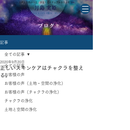
土地と空間の浄化・浄霊スピリチュアルカウンセラー
月島 実姫
Tsukishima Miki
ブログ
記事
全ての記事
2020年9月20日
全ての記事
正しいスキンケアはチャクラを整え
る。
お客様の声
お客様の声（土地・空間の浄化）
お客様の声（チャクラの浄化）
チャクラの浄化
土地と空間の浄化