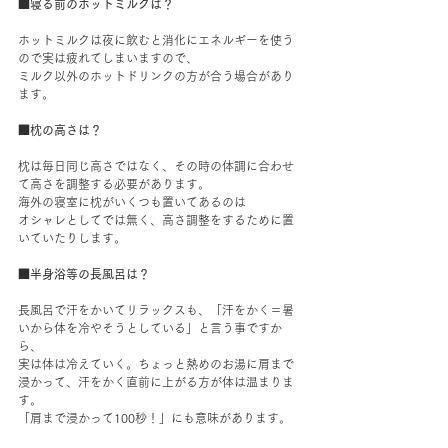
■寝る前のホットミルクは？
ホットミルクは夜に飲むと消化にエネルギーを使う
ので実は疲れてしまいますので、
ミルク以外のホットドリンクの方が合う場合があり
ます。
■枕の高さは？
枕は毎日同じ高さではなく、その時の体調に合わせ
て高さを調整する必要があります。
海外の寝室に枕がいくつも置いてあるのは
オシャレとしてでは無く、高さ調整をするために置
いていたりします。
■半身浴等の長風呂は？
長風呂で汗をかいてリラックスも、「汗をかく＝暑
いから体を冷やそうとしている」と言う事ですか
ら、
実は体は冷えていく。ちょっと熱めのお湯に肩まで
浸かって、汗をかく直前に上がる方が体は温まりま
す。
「肩まで浸かって100秒！」にも意味があります。