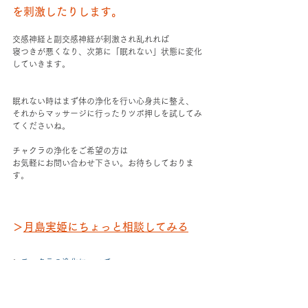
を刺激したりします。
交感神経と副交感神経が刺激され乱れれば
寝つきが悪くなり、次第に「眠れない」状態に変化
していきます。
眠れない時はまず体の浄化を行い心身共に整え、
それからマッサージに行ったりツボ押しを試してみ
てくださいね。
チャクラの浄化をご希望の方は
お気軽にお問い合わせ下さい。お待ちしておりま
す。
＞
月島実姫にちょっと相談してみる
＞
チャクラの浄化について
＞
チャクラの浄化料金について