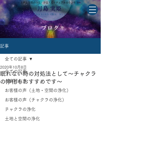
土地と空間の浄化・浄霊スピリチュアルカウンセラー
月島 実姫
Tsukishima Miki
ブログ
記事
全ての記事
2020年10月8日
全ての記事
眠れない時の対処法として～チャクラ
の浄化もおすすめです～
お客様の声
お客様の声（土地・空間の浄化）
お客様の声（チャクラの浄化）
チャクラの浄化
土地と空間の浄化