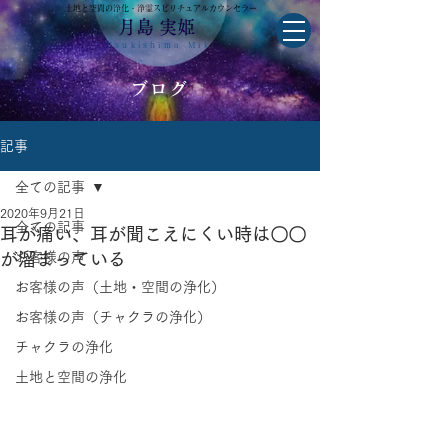
土地と空間の浄化・浄霊スピリチュアルカウンセラー
月島 実姫
Tsukishima Miki
ブログ
記事
全ての記事
2020年9月21日
全ての記事
耳が痛い、耳が聞こえにくい時は〇〇
が溜まっている
お客様の声
お客様の声（土地・空間の浄化）
お客様の声（チャクラの浄化）
チャクラの浄化
土地と空間の浄化