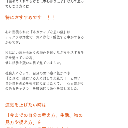
「褒めてくれてるけど…本心かな…？」なんて思っ
てしまう方には
特におすすめです！！！
心に蓄積された「ネガティブな思い癖」は
チャクラの浄化で一気に浄化・解放する事ができる
からです♪
私は幼い頃から周りの顔色を伺いながら生活する生
活を送っていた為、
常に相手を疑いの目で見ていました。
社会人になって、自分の思い癖に気がつき
「これは一緒にいる人に対して失礼だ！」と思い
自分自身の心を根本的に変えたくて、「心と繋がり
のあるチャクラ」を徹底的に浄化を致しました。
運気を上げたい時は
「今までの自分の考え方、生活、物の
見方や捉え方」を