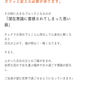
ガラっと変える必要があります。
その時に大きなブロックとなるのが
「潜在意識に蓄積されてしまった思い
癖」
チャクラの浄化でとことん浄化して心身共に軽くな
ると
次元が上がり、魂が明るく・軽くなります。
すると、
上がった次元の方とのご縁が生まれ、
自然な流れで足を運ぶ場所や日々過ごす環境が変化
し、
ご自身が望む世界で過ごせるようになっていきます♪
チャクラの浄化をご希望の方はお気軽にお問合せ下
さい♪
お待ちしております。