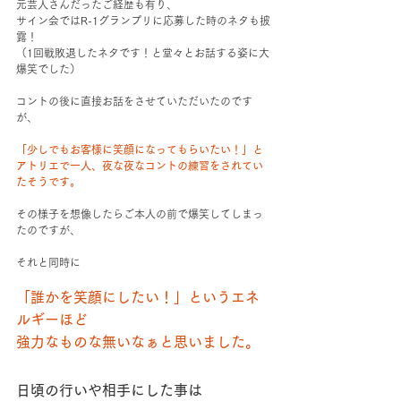
元芸人さんだったご経歴も有り、
サイン会ではR-1グランプリに応募した時のネタも披
露！
（1回戦敗退したネタです！と堂々とお話する姿に大
爆笑でした）
コントの後に直接お話をさせていただいたのです
が、
「少しでもお客様に笑顔になってもらいたい！」と
アトリエで一人、夜な夜なコントの練習をされてい
たそうです。
その様子を想像したらご本人の前で爆笑してしまっ
たのですが、
それと同時に
「誰かを笑顔にしたい！」というエネ
ルギーほど
強力なものな無いなぁと思いました。
日頃の行いや相手にした事は