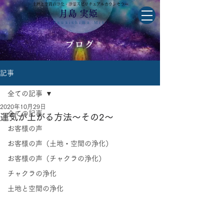
土地と空間の浄化・浄霊スピリチュアルカウンセラー
月島 実姫
Tsukishima Miki
ブログ
記事
全ての記事
2020年10月29日
全ての記事
運気が上がる方法～その2～
お客様の声
お客様の声（土地・空間の浄化）
お客様の声（チャクラの浄化）
チャクラの浄化
土地と空間の浄化