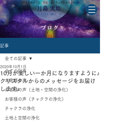
土地と空間の浄化・浄霊スピリチュアルカウンセラー
月島 実姫
Tsukishima Miki
ブログ
記事
全ての記事
2020年10月1日
全ての記事
10月が楽しい一か月になりますように♪
クリスタルからのメッセージをお届け
お客様の声
します♪
お客様の声（土地・空間の浄化）
お客様の声（チャクラの浄化）
チャクラの浄化
土地と空間の浄化