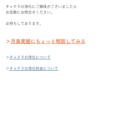
チャクラの浄化にご興味がございましたら
お気軽にお問合せください。
お待ちしております。
＞
月島実姫にちょっと相談してみる
＞
チャクラの浄化について
＞
チャクラの浄化料金について
＞
チャクラの浄化を相談する
＃土地と空間の浄化　
#チャクラの浄化
#遠隔ヒー
リング
　＃チャクラ　＃占い　＃地球　＃土地
＃運気　＃ヒーリング　＃浄化　＃浄霊　＃クリス
タル　＃クリスタルリーディング　＃10月