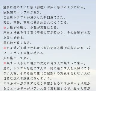
窮屈に感じていた家（部屋）が広く感じるようになる。
家族間のトラブルが減少。
ご近所トラブルが減少したり回避できた。
天災、事件、事故に巻き込まれにくくなる。
※
大難が小難に、小難が無難になる。
浄霊と浄化を行う事で空気の質が変わり、その場所が次元
上昇し始める。
居心地が良くなる。
※
日々過ごす場所が心から安心できる場所になるため、パ
ワースポットの様に感じる。
人が集まって来る。
※
集まる人もその場所の次元に合う人が集まって来る。
逆に、トラブルを起こす人や一緒に過ごす人を大切にでき
ない人等、その場所の主（ご家族）の気質を合わない人は
自然な流れで疎遠になっていく。
エネルギーがクリアになり宇宙からのエネルギーと地球か
らのエネルギーがバランス良く流れ出すので、願った事が
現実化しやすくなる。
常にエネルギーが安定した場所で過ごす事で、外出をした
時に「自分と合わない場所」に敏感になり、トラブルを回
避できるようになる。
ご家族でトラブルが発生したとしても前を向いて歩めるよ
うな流れができる。
※
良きアドバイザーとの出会いや、問題解決のために必要
な情報が自然な流れで届くようになる。