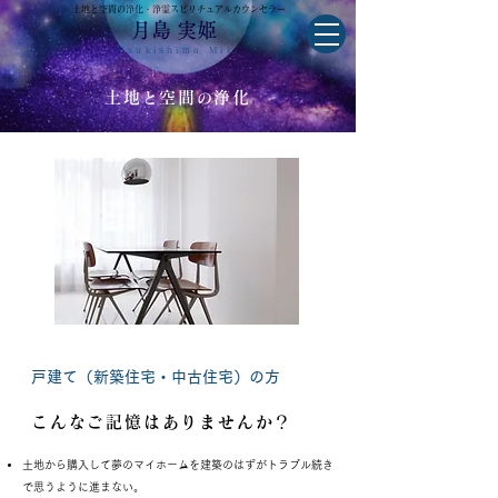
土地と空間の浄化・浄霊スピリチュアルカウンセラー
月島 実姫
Tsukishima Miki
土地
空間
浄化
と
の
戸建て（新築住宅・中古住宅）の方
こんなご記憶はありませんか？
土地から購入して夢のマイホームを建築のはずがトラブル続き
で思うように進まない。