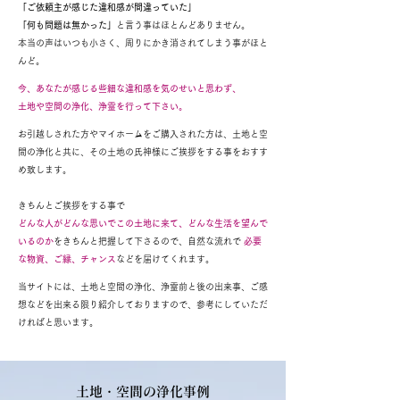
「ご依頼主が感じた違和感が間違っていた」
「何も問題は無かった」
と言う事はほとんどありません。
本当の声はいつも小さく、周りにかき消されてしまう事がほと
んど。
今、あなたが感じる些細な違和感を気のせいと思わず、
土地や空間の浄化、浄霊を行って下さい。
お引越しされた方やマイホームをご購入された方は、土地と空
間の浄化と共に、その土地の氏神様にご挨拶をする事をおすす
め致します。
きちんとご挨拶をする事で
どんな人がどんな思いでこの土地に来て、どんな生活を望んで
いるのか
をきちんと把握して下さるので、自然な流れで
必要
な物資、ご縁、チャンス
などを届けてくれます。
当サイトには、土地と空間の浄化、浄霊前と後の出来事、ご感
想などを出来る限り紹介しておりますので、参考にしていただ
ければと思います。
​土地・空間の浄化事例