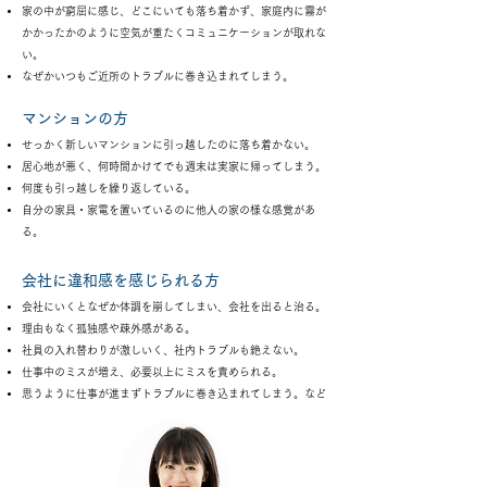
家の中が窮屈に感じ、どこにいても落ち着かず、家庭内に霧が
かかったかのように空気が重たくコミュニケーションが取れな
い。
なぜかいつもご近所のトラブルに巻き込まれてしまう。
マンションの方
せっかく新しいマンションに引っ越したのに落ち着かない。
居心地が悪く、何時間かけてでも週末は実家に帰ってしまう。
何度も引っ越しを繰り返している。
自分の家具・家電を置いているのに他人の家の様な感覚があ
る。
会社に違和感を感じられる方
会社にいくとなぜか体調を崩してしまい、会社を出ると治る。
理由もなく孤独感や疎外感がある。
社員の入れ替わりが激しいく、社内トラブルも絶えない。
仕事中のミスが増え、必要以上にミスを責められる。
思うように仕事が進まずトラブルに巻き込まれてしまう。など