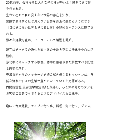
20代前半、会社帰りに大きな光の柱が勢いよく降りてきて体
を包まれる。
生れて初めて目に見えない世界の存在を知り、
意識すればするほど見えない世界を身近に感じるようになり
「目に見えない世界と見える世界」の絶妙なバランスに魅了さ
れる。
様々な経験を重ね、ヒーラーとして活動を開始。
現在はチャクラの浄化と国内外の土地と空間の浄化を中心に活
動中。
浄化中にキャッチする映像、体中に蓄積された解放すべき記憶
と感情の解析、
守護霊団からのメッセージを読み解き伝えるセッションは、自
然な流れで日々の生活が豊かになっていくと定評がある。
内閣府認証 美容薬学検定1級を取得し、心と体の両方のケアを
お客様ご自身でもできるようにアドバイスも実践中。
趣味：音楽鑑賞、ライブに行く事、料理、海に行く、ダンス。