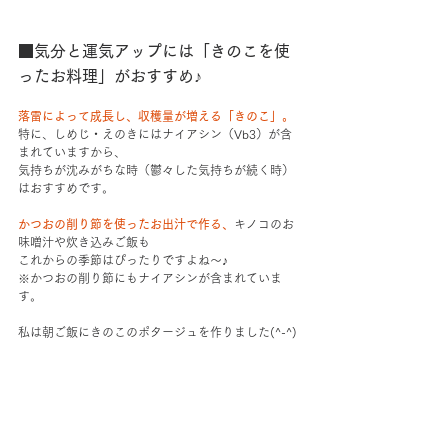
■気分と運気アップには「きのこを使
ったお料理」がおすすめ♪
落雷によって成長し、収穫量が増える「きのこ」。
特に、しめじ・えのきにはナイアシン（Vb3）が含
まれていますから、
気持ちが沈みがちな時（鬱々した気持ちが続く時）
はおすすめです。
かつおの削り節を使ったお出汁で作る、
キノコのお
味噌汁や炊き込みご飯も
これからの季節はぴったりですよね～♪
※かつおの削り節にもナイアシンが含まれていま
す。
私は朝ご飯にきのこのポタージュを作りました(^-^)