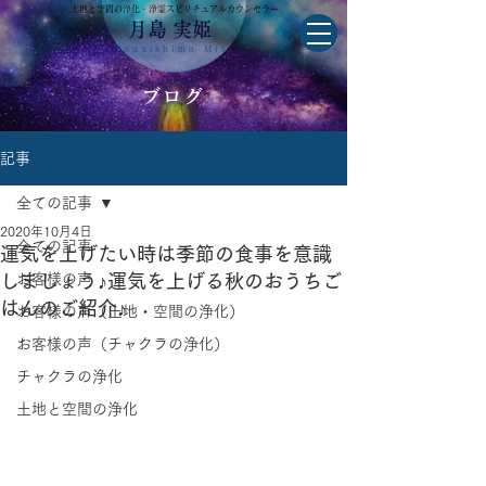
土地と空間の浄化・浄霊スピリチュアルカウンセラー
月島 実姫
Tsukishima Miki
ブログ
記事
全ての記事
2020年10月4日
全ての記事
運気を上げたい時は季節の食事を意識
しましょう♪運気を上げる秋のおうちご
お客様の声
はんのご紹介♪
お客様の声（土地・空間の浄化）
お客様の声（チャクラの浄化）
チャクラの浄化
土地と空間の浄化