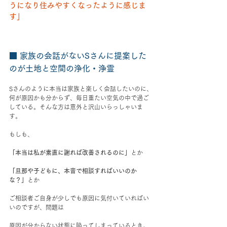
うになり住みやすくなったように感じま
す」
■ 家族の会話がないSさんに提案した
のが土地と空間の浄化・浄霊
Sさんのように本当は家族と楽しく会話したいのに、
何が原因かも分からず、毎日重たい空気の中で過ご
している。そんな方は意外と沢山いらっしゃいま
す。
もしも、
「本当は私が素直に謝れば改善されるのに」
とか
「旦那や子どもに、本音で相談すればいいのか
な？」
とか
ご相談者ご自身が少しでも原因に気付いていればい
いのですが、問題は
原因が分からない状態に陥ってしまっているとき。