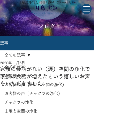
土地と空間の浄化・浄霊スピリチュアルカウンセラー
月島 実姫
Tsukishima Miki
ブログ
記事
全ての記事
2020年11月6日
全ての記事
家族の会話がない（涙）空間の浄化で
家族の会話が増えたという嬉しいお声
お客様の声
をいただきました。
お客様の声（土地・空間の浄化）
お客様の声（チャクラの浄化）
チャクラの浄化
土地と空間の浄化