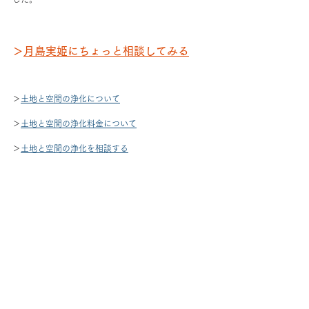
＞
月島実姫にちょっと相談してみる
＞
土地と空間の浄化について
＞
土地と空間の浄化料金について
＞
土地と空間の浄化を相談する
浄霊
浄化
家族の会話がない
お客様の声
お客様の声（土地・空間の浄化）